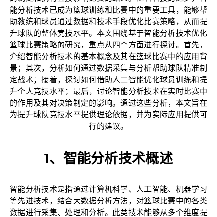
能分析技术已成为篮球训练和比赛中的重要工具，能够帮
助教练和球员通过数据和技术手段优化比赛策略，从而提
升球队的整体竞技水平。本文围绕基于智能分析技术优化
篮球比赛策略的研究，重点从四个方面进行探讨。首先，
介绍智能分析技术的基本概念及其在篮球比赛中的应用背
景；其次，分析如何通过数据采集与分析帮助球队精准制
定战术；接着，探讨如何借助人工智能优化球员训练和提
升个人竞技水平；最后，讨论智能分析技术在实时比赛中
的作用及其对决策制定的影响。通过这些分析，本文旨在
为提升球队竞技水平提供理论依据，并为实际应用提供可
行的建议。
1、智能分析技术概述
智能分析技术是指通过计算机科学、人工智能、机器学习
等先进技术，结合大数据分析方法，对篮球比赛中的各类
数据进行采集、处理和分析。此类技术能够从多个维度提