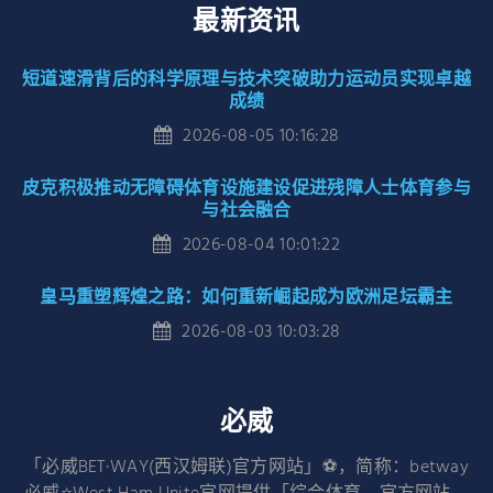
最新资讯
短道速滑背后的科学原理与技术突破助力运动员实现卓越
成绩
2026-08-05 10:16:28
皮克积极推动无障碍体育设施建设促进残障人士体育参与
与社会融合
2026-08-04 10:01:22
皇马重塑辉煌之路：如何重新崛起成为欧洲足坛霸主
2026-08-03 10:03:28
必威
「必威BET·WAY(西汉姆联)官方网站」⚽️，简称：betway