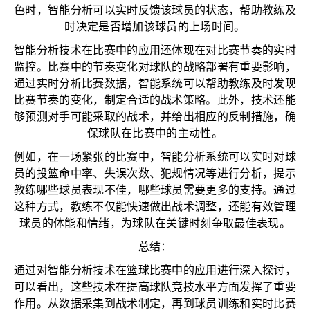
色时，智能分析可以实时反馈该球员的状态，帮助教练及
时决定是否增加该球员的上场时间。
智能分析技术在比赛中的应用还体现在对比赛节奏的实时
监控。比赛中的节奏变化对球队的战略部署有重要影响，
通过实时分析比赛数据，智能系统可以帮助教练及时发现
比赛节奏的变化，制定合适的战术策略。此外，技术还能
够预测对手可能采取的战术，并给出相应的反制措施，确
保球队在比赛中的主动性。
例如，在一场紧张的比赛中，智能分析系统可以实时对球
员的投篮命中率、失误次数、犯规情况等进行分析，提示
教练哪些球员表现不佳，哪些球员需要更多的支持。通过
这种方式，教练不仅能快速做出战术调整，还能有效管理
球员的体能和情绪，为球队在关键时刻争取最佳表现。
总结：
通过对智能分析技术在篮球比赛中的应用进行深入探讨，
可以看出，这些技术在提高球队竞技水平方面发挥了重要
作用。从数据采集到战术制定，再到球员训练和实时比赛