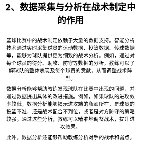
2、数据采集与分析在战术制定中
的作用
篮球比赛中的战术制定依赖于大量的数据支持。智能分析
技术通过实时采集球员的运动数据、投篮数据、传球数据
等，能够为球队提供更为细致的战术分析。例如，通过对
每个球员的得分、助攻、防守等数据的分析，教练可以了
解球队的整体表现及每个球员的贡献，从而调整战术阵
型。
数据分析能够帮助教练发现球队在比赛中出现的问题，并
通过数据提出具体的改进措施。例如，如果球队的进攻效
率较低，数据分析能够揭示进攻端的瓶颈所在，是球员的
投篮不准，还是战术配合不到位，或者是对方防守的策略
较强。通过这些分析，教练可以精准地调整战术，提升进
攻效果。
此外，数据分析还能够帮助教练分析对手的战术和弱点。