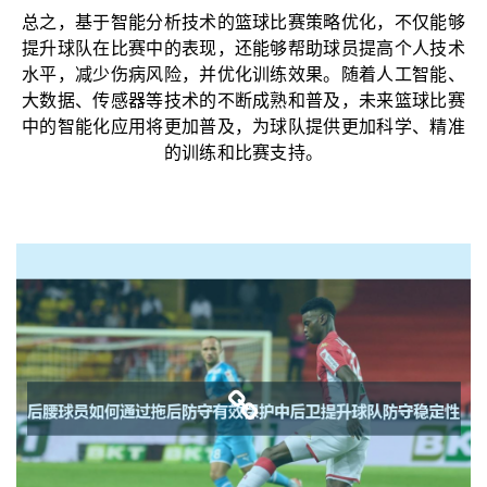
总之，基于智能分析技术的篮球比赛策略优化，不仅能够
提升球队在比赛中的表现，还能够帮助球员提高个人技术
水平，减少伤病风险，并优化训练效果。随着人工智能、
大数据、传感器等技术的不断成熟和普及，未来篮球比赛
中的智能化应用将更加普及，为球队提供更加科学、精准
的训练和比赛支持。