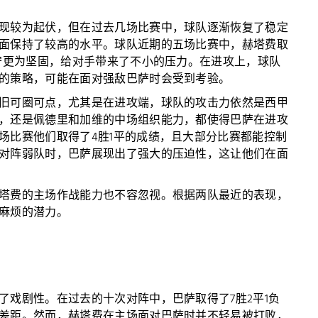
现较为起伏，但在过去几场比赛中，球队逐渐恢复了稳定
面保持了较高的水平。球队近期的五场比赛中，赫塔费取
防守更为坚固，给对手带来了不小的压力。在进攻上，球队
的策略，可能在面对强敌巴萨时会受到考验。
旧可圈可点，尤其是在进攻端，球队的攻击力依然是西甲
，还是佩德里和加维的中场组织能力，都使得巴萨在进攻
场比赛他们取得了4胜1平的成绩，且大部分比赛都能控制
对阵弱队时，巴萨展现出了强大的压迫性，这让他们在面
塔费的主场作战能力也不容忽视。根据两队最近的表现，
麻烦的潜力。
了戏剧性。在过去的十次对阵中，巴萨取得了7胜2平1负
差距。然而，赫塔费在主场面对巴萨时并不轻易被打败，