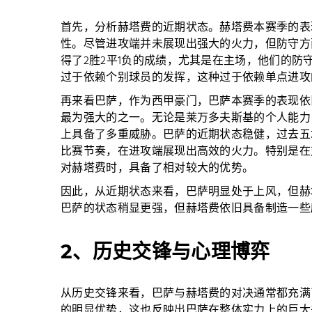
首先，分析赫塔费的近期状态。赫塔费本赛季的表
性。尽管进攻端并未展现出强大的火力，但防守方
得了2胜2平1负的成绩，尤其是在主场，他们的
过于依赖个别球员的发挥，这种过于依赖单点进攻
再来看巴萨，作为西甲豪门，巴萨本赛季的表现依
最为强大的之一。无论是莱万多夫斯基的个人能力
上具备了多重威胁。巴萨的近期状态稳健，过去五
比赛节奏，在进攻端展现出高效的火力。特别是在
对赫塔费时，具备了相对较大的优势。
因此，从近期状态来看，巴萨明显处于上风，但赫
巴萨的状态稍显更强，但赫塔费依旧具备制造一些
2、历史交锋与心理博弈
从历史交锋来看，巴萨与赫塔费的对决通常都充满
的明显优势，这也反映出巴萨在整体实力上的巨大