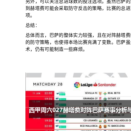
另外，可以关注总进球数的投注选项。虽然巴萨的
到赫塔费可能会采取防守反击的策略，比赛的总进球
项。
总结：
总体而言，巴萨的整体实力较强，且在对阵赫塔费
的防守策略，也使得本场比赛充满了变数。巴萨虽
术，仍有可能制造一些麻烦。