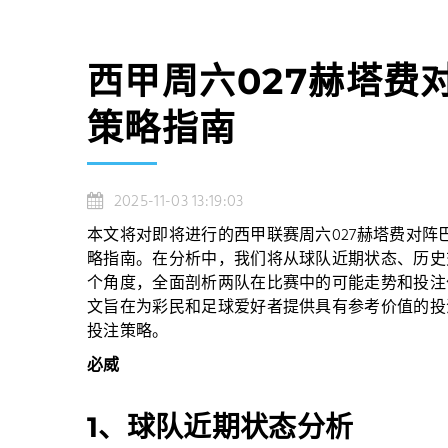
西甲周六027赫塔费
策略指南
2025-11-03 13:19:03
本文将对即将进行的西甲联赛周六027赫塔费对
略指南。在分析中，我们将从球队近期状态、历史
个角度，全面剖析两队在比赛中的可能走势和投注
文旨在为彩民和足球爱好者提供具有参考价值的投
投注策略。
必威
1、球队近期状态分析