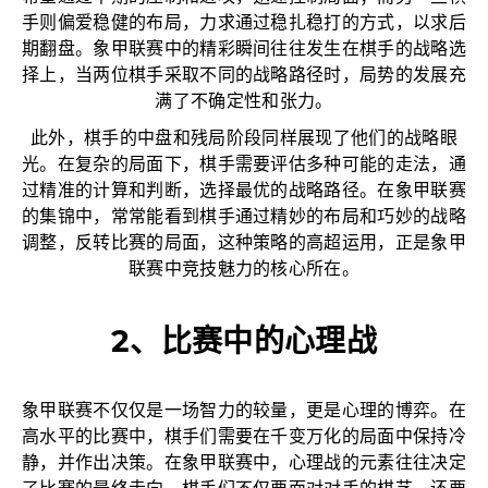
手则偏爱稳健的布局，力求通过稳扎稳打的方式，以求后
期翻盘。象甲联赛中的精彩瞬间往往发生在棋手的战略选
择上，当两位棋手采取不同的战略路径时，局势的发展充
满了不确定性和张力。
此外，棋手的中盘和残局阶段同样展现了他们的战略眼
光。在复杂的局面下，棋手需要评估多种可能的走法，通
过精准的计算和判断，选择最优的战略路径。在象甲联赛
的集锦中，常常能看到棋手通过精妙的布局和巧妙的战略
调整，反转比赛的局面，这种策略的高超运用，正是象甲
联赛中竞技魅力的核心所在。
2、比赛中的心理战
象甲联赛不仅仅是一场智力的较量，更是心理的博弈。在
高水平的比赛中，棋手们需要在千变万化的局面中保持冷
静，并作出决策。在象甲联赛中，心理战的元素往往决定