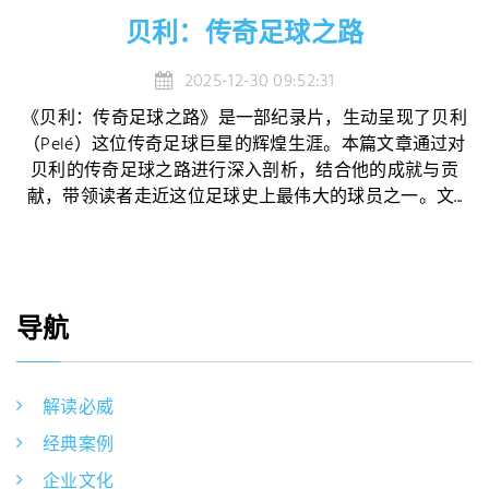
贝利：传奇足球之路
2025-12-30 09:52:31
《贝利：传奇足球之路》是一部纪录片，生动呈现了贝利
（Pelé）这位传奇足球巨星的辉煌生涯。本篇文章通过对
贝利的传奇足球之路进行深入剖析，结合他的成就与贡
献，带领读者走近这位足球史上最伟大的球员之一。文...
导航
解读必威
经典案例
企业文化