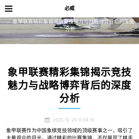
必威
首页
企业文化
象甲联赛精彩集锦揭示竞技魅力与战略博弈背后的深度
分析
象甲联赛精彩集锦揭示竞技
魅力与战略博弈背后的深度
分析
2025-12-29 11:04:10
象甲联赛作为中国象棋竞技领域的顶级赛事之一，吸引了
大量观众的目光。通过精彩的比赛集锦，不仅展现了棋手