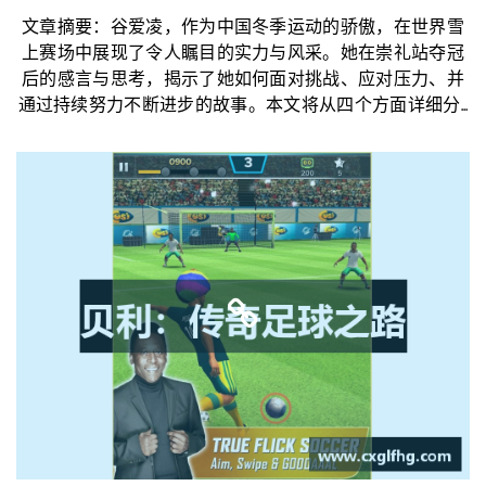
文章摘要：谷爱凌，作为中国冬季运动的骄傲，在世界雪
上赛场中展现了令人瞩目的实力与风采。她在崇礼站夺冠
后的感言与思考，揭示了她如何面对挑战、应对压力、并
通过持续努力不断进步的故事。本文将从四个方面详细分...