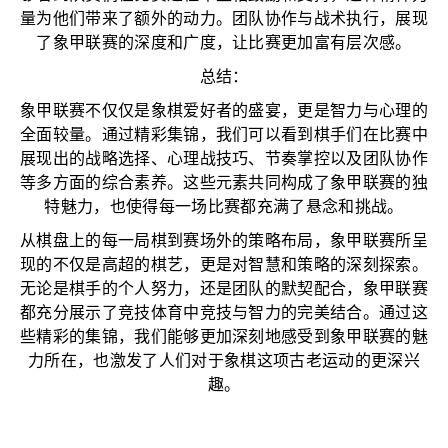
量为他们带来了额外的动力。团队协作与战术执行，展现
了象甲联赛的深度和广度，让比赛更加富有层次感。
总结：
象甲联赛不仅仅是象棋爱好者的盛宴，更是智力与心理的
全面较量。通过精彩集锦，我们可以看到棋手们在比赛中
展现出的战略选择、心理战技巧、节奏掌控以及团队协作
等多方面的综合素养。这些元素共同构成了象甲联赛的独
特魅力，也使得每一场比赛都充满了悬念和挑战。
从棋盘上的每一局棋到赛场外的策略布局，象甲联赛所呈
现的不仅是高超的棋艺，更是对智慧和策略的深刻探索。
无论是棋手的个人努力，还是团队的默契配合，象甲联赛
都充分展示了竞技体育中竞技与智力的完美结合。通过这
些精彩的集锦，我们能够更加深刻地感受到象甲联赛的魅
力所在，也激发了人们对于象棋这项古老运动的更深兴
趣。