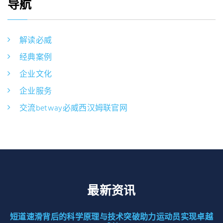
导航
解读必威
经典案例
企业文化
企业服务
交流betway必威西汉姆联官网
最新资讯
短道速滑背后的科学原理与技术突破助力运动员实现卓越