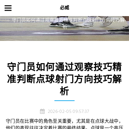
必威
首页
企业文化
守门员如何通过观察技巧精准判断点球射门方向技巧解
析
守门员如何通过观察技巧精
准判断点球射门方向技巧解
析
2026-02-05 09:57:37
守门员在比赛中的角色至关重要，尤其是在点球大战中，
他们的表现往往决定着比赛的最终结果。点球是一个高压