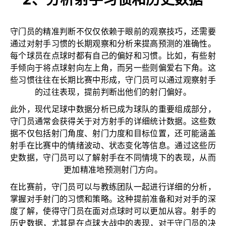
守门员的精准判断不仅仅依赖于眼前的观察技巧，还需要
通过对射手习惯的长期观察和分析来提高预测的准确性。
每个球员在点球时都有自己的偏好和习惯。比如，有些射
手倾向于将点球射向左上角，而另一些则偏爱右下角。这
些习惯往往在长期比赛中形成，守门员可以通过观察射手
的过往表现，提前判断出他们的射门偏好。
此外，现代足球中数据分析已成为球队的重要组成部分，
守门员通常会获得关于对方射手的详细统计数据。这些数
据不仅包括射门角度、射门力度和目标位置，还可能涵盖
射手在比赛中的情绪波动、状态变化等信息。通过这些历
史数据，守门员可以了解射手在不同情境下的表现，从而
更加精准地预测射门方向。
在比赛前，守门员可以与教练团队一起进行详细的分析，
掌握对手射门的习惯和策略。这种提前准备和对对手的深
度了解，使得守门员在面对点球时可以更加从容。射手的
历史数据，尤其是在点球大战中的表现，对于守门员的决