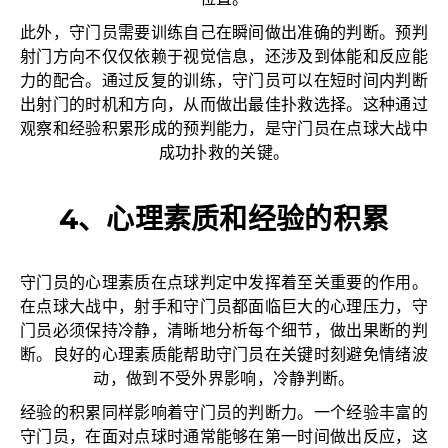
位置。
此外，守门员需要训练自己在瞬间做出准确的判断。预判
射门方向不仅仅依赖于视觉信息，还涉及到体能和反应能
力的配合。通过反复的训练，守门员可以在短时间内判断
出射门的时机和方向，从而做出最佳扑救选择。这种通过
观察和经验积累形成的预判能力，是守门员在点球大战中
成功扑救的关键。
4、心理素质和经验的积累
守门员的心理素质在点球判定中发挥着至关重要的作用。
在点球大战中，射手和守门员都面临巨大的心理压力，守
门员必须保持冷静，清晰地分析每个细节，做出果断的判
断。良好的心理素质能帮助守门员在关键时刻避免情绪波
动，做到不受外界影响，冷静判断。
经验的积累同样影响着守门员的判断力。一个经验丰富的
守门员，在面对点球时通常能够在第一时间做出反应，这