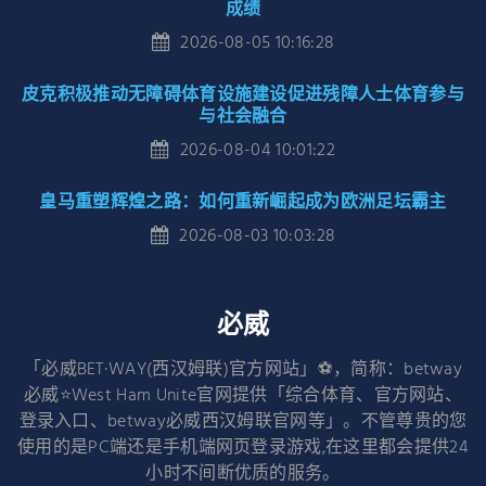
成绩
2026-08-05 10:16:28
皮克积极推动无障碍体育设施建设促进残障人士体育参与
与社会融合
2026-08-04 10:01:22
皇马重塑辉煌之路：如何重新崛起成为欧洲足坛霸主
2026-08-03 10:03:28
必威
「必威BET·WAY(西汉姆联)官方网站」⚽️，简称：betway
必威⭐️West Ham Unite官网提供「综合体育、官方网站、
登录入口、betway必威西汉姆联官网等」。不管尊贵的您
使用的是PC端还是手机端网页登录游戏,在这里都会提供24
小时不间断优质的服务。