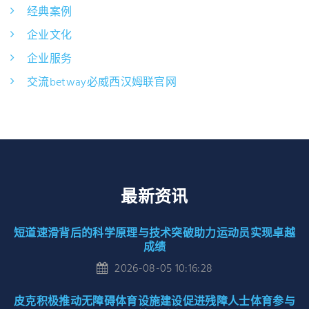
经典案例
企业文化
企业服务
交流betway必威西汉姆联官网
最新资讯
短道速滑背后的科学原理与技术突破助力运动员实现卓越
成绩
2026-08-05 10:16:28
皮克积极推动无障碍体育设施建设促进残障人士体育参与