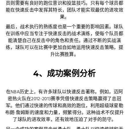
员则需要有良好的跑位意识和投篮技巧。只有每个球员都
能在快速反击中发挥其特长，团队才能实现最优的进攻效
果。
最后，战术执行的熟练度也是一个重要的影响因素。球队
在训练中应当专注于快速反击的战术演练，使每个队员都
能清楚自己在反击中的角色和责任。通过不断的实战演
练，球队可以在比赛中更加自如地运用快速反击策略，提
升比赛胜算。
4、成功案例分析
在NBA历史上，有许多球队以快速反击著称。例如，迈阿
密热火队在2012-2013赛季凭借快速反击策略赢得了总冠
军。他们通过快速的传球和高效的跑位，利用超级球星勒
布朗·詹姆斯的速度和力量，频繁得分。这种战术不仅提升
了球队的进攻效率，还有效地压迫了对手的防守。