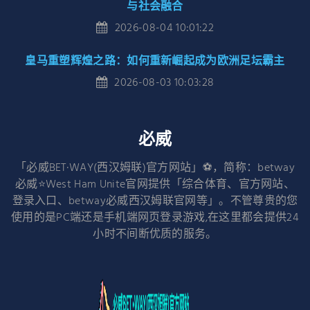
与社会融合
2026-08-04 10:01:22
皇马重塑辉煌之路：如何重新崛起成为欧洲足坛霸主
2026-08-03 10:03:28
必威
「必威BET·WAY(西汉姆联)官方网站」⚽️，简称：betway
必威⭐️West Ham Unite官网提供「综合体育、官方网站、
登录入口、betway必威西汉姆联官网等」。不管尊贵的您
使用的是PC端还是手机端网页登录游戏,在这里都会提供24
小时不间断优质的服务。