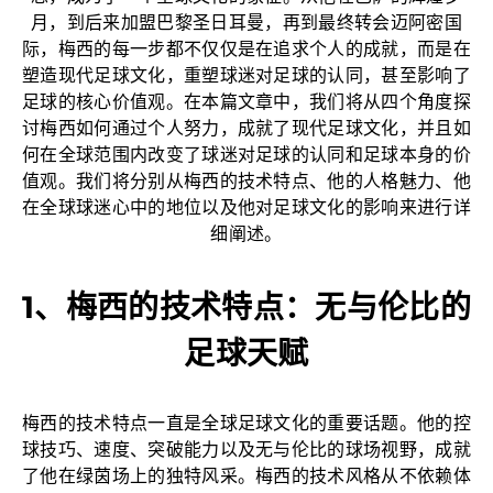
月，到后来加盟巴黎圣日耳曼，再到最终转会迈阿密国
际，梅西的每一步都不仅仅是在追求个人的成就，而是在
塑造现代足球文化，重塑球迷对足球的认同，甚至影响了
足球的核心价值观。在本篇文章中，我们将从四个角度探
讨梅西如何通过个人努力，成就了现代足球文化，并且如
何在全球范围内改变了球迷对足球的认同和足球本身的价
值观。我们将分别从梅西的技术特点、他的人格魅力、他
在全球球迷心中的地位以及他对足球文化的影响来进行详
细阐述。
1、梅西的技术特点：无与伦比的
足球天赋
梅西的技术特点一直是全球足球文化的重要话题。他的控
球技巧、速度、突破能力以及无与伦比的球场视野，成就
了他在绿茵场上的独特风采。梅西的技术风格从不依赖体