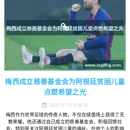
梅西成立慈善基金会为阿根廷贫困儿童
点燃希望之光
2025-07-31 13:18:35
梅西作为世界足球的传奇人物，不仅在绿茵场上获得了无
数荣耀，他还通过自己成立的慈善基金会，积极回馈社
会，特别是关注阿根廷贫困儿童的福祉。在他个人的影响