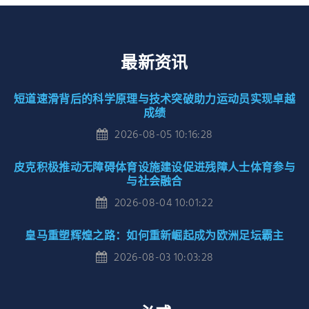
最新资讯
短道速滑背后的科学原理与技术突破助力运动员实现卓越
成绩
2026-08-05 10:16:28
皮克积极推动无障碍体育设施建设促进残障人士体育参与
与社会融合
2026-08-04 10:01:22
皇马重塑辉煌之路：如何重新崛起成为欧洲足坛霸主
2026-08-03 10:03:28