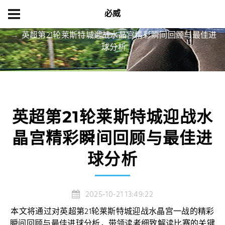
必威
首页
经典案例
英超第21轮莱斯特城迎战水晶宫精彩瞬间回顾与最佳进
球分析
英超第21轮莱斯特城迎战水
晶宫精彩瞬间回顾与最佳进
球分析
2025-10-21 13:49:22
本文将通过对英超第21轮莱斯特城迎战水晶宫一战的精彩
瞬间回顾与最佳进球分析，带领读者细致解读比赛的关键