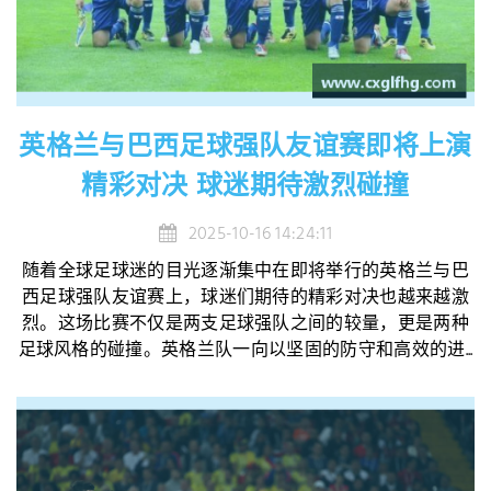
英格兰与巴西足球强队友谊赛即将上演
精彩对决 球迷期待激烈碰撞
2025-10-16 14:24:11
随着全球足球迷的目光逐渐集中在即将举行的英格兰与巴
西足球强队友谊赛上，球迷们期待的精彩对决也越来越激
烈。这场比赛不仅是两支足球强队之间的较量，更是两种
足球风格的碰撞。英格兰队一向以坚固的防守和高效的进...