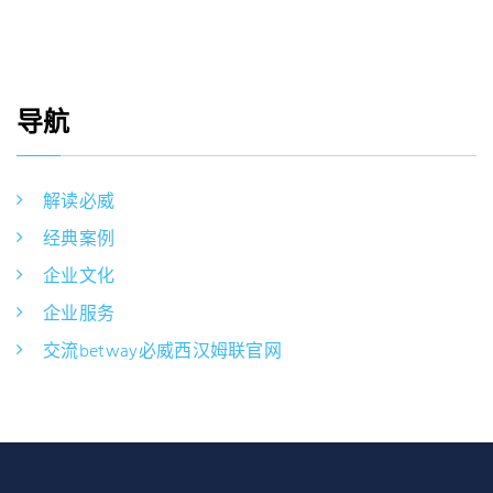
导航
解读必威
经典案例
企业文化
企业服务
交流betway必威西汉姆联官网