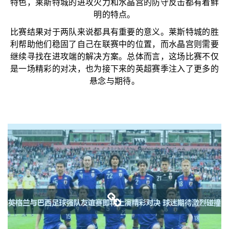
特色，莱斯特城的进攻火力和水晶宫的防守反击都有着鲜
明的特点。
比赛结果对于两队来说都具有重要的意义。莱斯特城的胜
利帮助他们稳固了自己在联赛中的位置，而水晶宫则需要
继续寻找在进攻端的解决方案。总体而言，这场比赛不仅
是一场精彩的对决，也为接下来的英超赛季注入了更多的
悬念与期待。