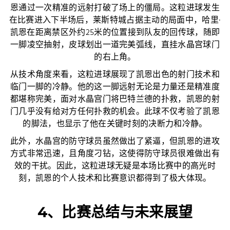
恩通过一次精准的远射打破了场上的僵局。这粒进球发生
在比赛进入下半场后，莱斯特城占据主动的局面中，哈里·
凯恩在距离禁区外约25米的位置接到队友的回传球，随即
一脚凌空抽射，皮球划出一道完美弧线，直挂水晶宫球门
的右上角。
从技术角度来看，这粒进球展现了凯恩出色的射门技术和
临门一脚的冷静。他的这一脚远射无论是力量还是精准度
都堪称完美，面对水晶宫门将巴特兰德的扑救，凯恩的射
门几乎没有给对方任何扑救的机会。此球不仅考验了凯恩
的脚法，也显示了他在关键时刻的决断力和冷静。
此外，水晶宫的防守球员虽然做出了紧逼，但凯恩的进攻
方式非常迅速，且角度刁钻，这使得防守球员很难做出有
效的干扰。因此，这粒进球无疑是本场比赛中的高光时
刻，凯恩的个人技术和比赛意识都得到了极大体现。
4、比赛总结与未来展望