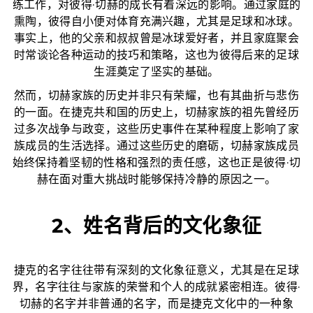
练工作，对彼得·切赫的成长有着深远的影响。通过家庭的
熏陶，彼得自小便对体育充满兴趣，尤其是足球和冰球。
事实上，他的父亲和叔叔曾是冰球爱好者，并且家庭聚会
时常谈论各种运动的技巧和策略，这也为彼得后来的足球
生涯奠定了坚实的基础。
然而，切赫家族的历史并非只有荣耀，也有其曲折与悲伤
的一面。在捷克共和国的历史上，切赫家族的祖先曾经历
过多次战争与政变，这些历史事件在某种程度上影响了家
族成员的生活选择。通过这些历史的磨砺，切赫家族成员
始终保持着坚韧的性格和强烈的责任感，这也正是彼得·切
赫在面对重大挑战时能够保持冷静的原因之一。
2、姓名背后的文化象征
捷克的名字往往带有深刻的文化象征意义，尤其是在足球
界，名字往往与家族的荣誉和个人的成就紧密相连。彼得·
切赫的名字并非普通的名字，而是捷克文化中的一种象