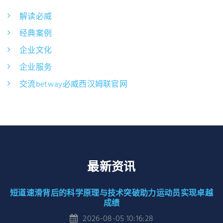
解读必威
经典案例
企业文化
企业服务
交流betway必威西汉姆联官网
最新资讯
短道速滑背后的科学原理与技术突破助力运动员实现卓越
成绩
2026-08-05 10:16:28