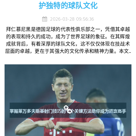
护独特的球队文化
2026-03-28 09:56:36
拜仁慕尼黑是德国足球的代表性俱乐部之一，凭借其卓越
的表现和持久的成功，成为了世界足球的象征。在其辉煌
成就背后，有着深厚的球队文化，这不仅仅体现在技战术
层面的卓越，更在于其强大的文化传承和精神力量。本文...