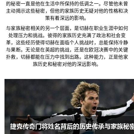
的秘密一直是他在生活中所保持的低调之一。尽管他未曾
主动揭示这些秘密，但他的家族历史无疑对他的性格和决
策有着深远的影响。
与家族秘密相关的另一个层面，是切赫在职业生涯中如何
处理压力和挑战。彼得的家族历史充满了政治和社会变
革，这些经历使得切赫在面临个人挑战时，总能保持冷静
与果断。无论是在英超的挑战，还是在欧冠决赛中的关键
扑救，切赫都能在压力中找到出路。这种能力，正是他家
族历史和秘密对他的深远影响。