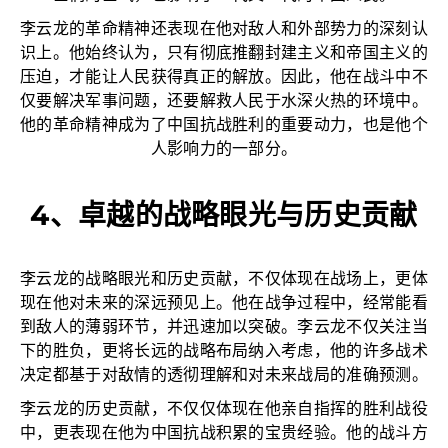
李云龙的革命精神还表现在他对敌人和外部势力的深刻认
识上。他始终认为，只有彻底推翻封建主义和帝国主义的
压迫，才能让人民获得真正的解放。因此，他在战斗中不
仅要解决军事问题，还要解救人民于水深火热的环境中。
他的革命精神成为了中国抗战胜利的重要动力，也是他个
人影响力的一部分。
4、卓越的战略眼光与历史贡献
李云龙的战略眼光和历史贡献，不仅体现在战场上，更体
现在他对未来的深远预见上。他在战争过程中，经常能看
到敌人的薄弱环节，并迅速加以突破。李云龙不仅关注当
下的胜负，更将长远的战略布局纳入考虑，他的许多战术
决定都基于对敌情的透彻理解和对未来战局的准确预测。
李云龙的历史贡献，不仅仅体现在他亲自指挥的胜利战役
中，更表现在他为中国抗战积累的宝贵经验。他的战斗方