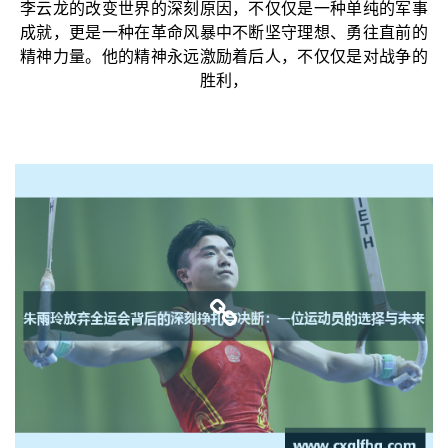
李云龙的改变世界的深刻原因，不仅仅是一种单纯的军事
成就，更是一种在革命风暴中不断坚守理想、勇往直前的
精神力量。他的精神永远激励着后人，不仅仅是对战争的
胜利，