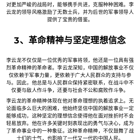
对更加严峻的战局时，能够携手共进，克服种种困难。李
云龙的领导风格激励了无数士兵，并为后世的军事领导人
提供了宝贵的借鉴。
3、革命精神与坚定理想信念
李云龙不仅仅是一位优秀的军事将领，他还是一位具有强
烈革命精神的革命者。李云龙深知，中国的解放事业不仅
仅依赖于军事力量，更依赖于广大人民群众的支持与参
与。因此，他总是与人民群众保持紧密联系，在战斗中不
仅要与敌人作斗争，还要与社会不公和腐败作斗争。
李云龙的革命精神体现在他对革命理想的执着追求上。无
论面临多么巨大的困难，他始终坚信中国的解放事业一定
能够成功，这种坚定的理想信念使得他在面对挫折时不会
轻易放弃。他在许多关键时刻表现出的勇气与决心，成为
了革命事业中的一种象征。这种革命精神，不仅鼓舞了战
士们的士气，也影响了一代又一代的中国人民。