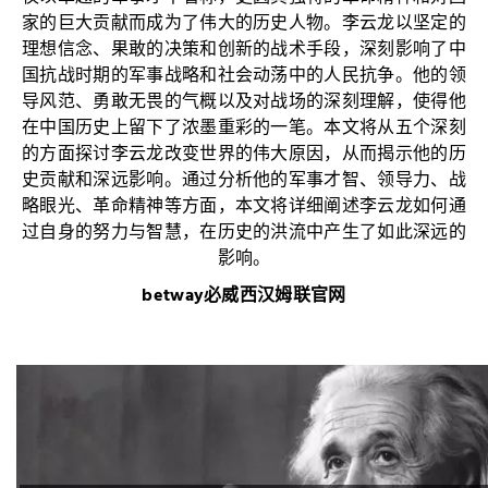
家的巨大贡献而成为了伟大的历史人物。李云龙以坚定的
理想信念、果敢的决策和创新的战术手段，深刻影响了中
国抗战时期的军事战略和社会动荡中的人民抗争。他的领
导风范、勇敢无畏的气概以及对战场的深刻理解，使得他
在中国历史上留下了浓墨重彩的一笔。本文将从五个深刻
的方面探讨李云龙改变世界的伟大原因，从而揭示他的历
史贡献和深远影响。通过分析他的军事才智、领导力、战
略眼光、革命精神等方面，本文将详细阐述李云龙如何通
过自身的努力与智慧，在历史的洪流中产生了如此深远的
影响。
betway必威西汉姆联官网