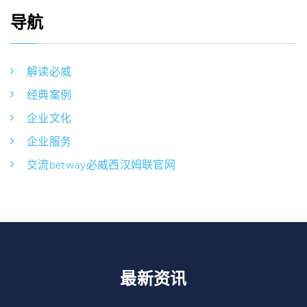
导航
解读必威
经典案例
企业文化
企业服务
交流betway必威西汉姆联官网
最新资讯